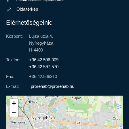
Oldaltérkép
Elérhetőségeink:
Központ:
Lujza utca 4.
Nyíregyháza
H-4400
Telefon:
+36.42.506-309
+36.42.597-570
Fax:
+36.42.506310
E-mail:
prorehab@prorehab.hu
+
−