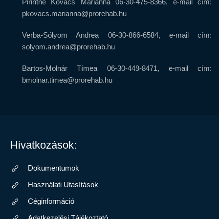
Pirintné Kovács Marianna 06-30-475-8366, e-mail cím:
pkovacs.marianna@prorehab.hu
Verba-Sólyom Andrea 06-30-866-6584, e-mail cím:
solyom.andrea@prorehab.hu
Bartos-Molnár Tímea 06-30-449-8471, e-mail cím:
bmolnar.timea@prorehab.hu
Hivatkozások:
Dokumentumok
Használati Utasítások
Céginformáció
Adatkezelési Tájékoztató