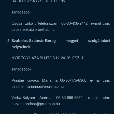
BAJA DÓZSA GYÖRGY U. 195.
Tanácsadó:
Csősz Erika , telefonszám: 06-30-498-2442, e-mail cím:
csosz.erika@prorehab.hu
Szabolcs-Szatmár-Bereg megyei szolgáltatási
helyszínek:
NYÍREGYHÁZA BUJTOS U. 24-26. FSZ. 1.
Tanácsadók:
Pirintné Kovács Marianna 06-30-475-8366, e-mail cím:
pirintne.marianna@prorehab.hu
Verba-Sólyom Andrea 06-30-866-6584, e-mail cím:
solyom.andrea@prorehab.hu