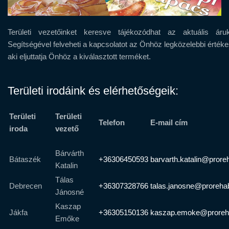
Területi vezetőinket keresve tájékozódhat az aktuális áruké
Segítségével felveheti a kapcsolatot az Önhöz legközelebbi értéke
aki eljuttatja Önhöz a kiválasztott terméket.
Területi irodáink és elérhetőségeik:
Területi
Területi
Telefon
E-mail cím
iroda
vezető
Bárvárth
Bátaszék
+36306450593
barvarth.katalin@prore
Katalin
Tálas
Debrecen
+36307328766
talas.janosne@proreha
Jánosné
Kaszap
Jákfa
+36305150136
kaszap.emoke@proreh
Emőke