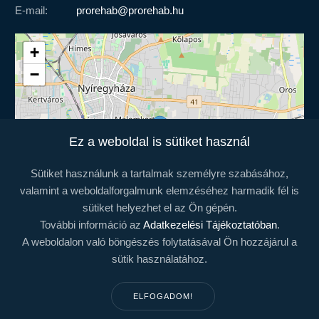
E-mail:
prorehab@prorehab.hu
+
−
Ez a weboldal is sütiket használ
Sütiket használunk a tartalmak személyre szabásához,
valamint a weboldalforgalmunk elemzéséhez harmadik fél is
sütiket helyezhet el az Ön gépén.
További információ az
Adatkezelési Tájékoztatóban
.
A weboldalon való böngészés folytatásával Ön hozzájárul a
Leaflet
| ©
OpenStreetMap
sütik használatához.
© Pro-Team Nonprofit Kft.
ELFOGADOM!