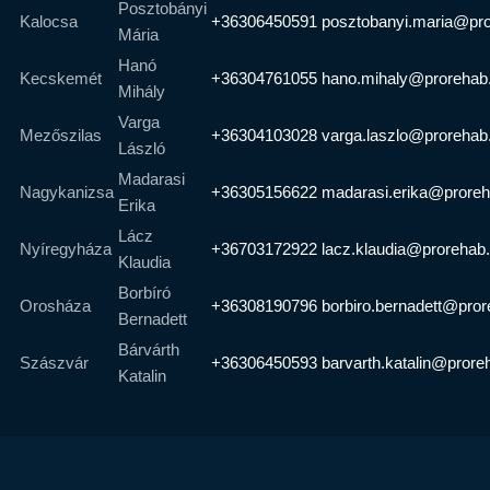
Posztobányi
Kalocsa
+36306450591
posztobanyi.maria@pr
Mária
Hanó
Kecskemét
+36304761055
hano.mihaly@prorehab
Mihály
Varga
Mezőszilas
+36304103028
varga.laszlo@prorehab
László
Madarasi
Nagykanizsa
+36305156622
madarasi.erika@proreh
Erika
Lácz
Nyíregyháza
+36703172922
lacz.klaudia@prorehab
Klaudia
Borbíró
Orosháza
+36308190796
borbiro.bernadett@pror
Bernadett
Bárvárth
Szászvár
+36306450593
barvarth.katalin@prore
Katalin