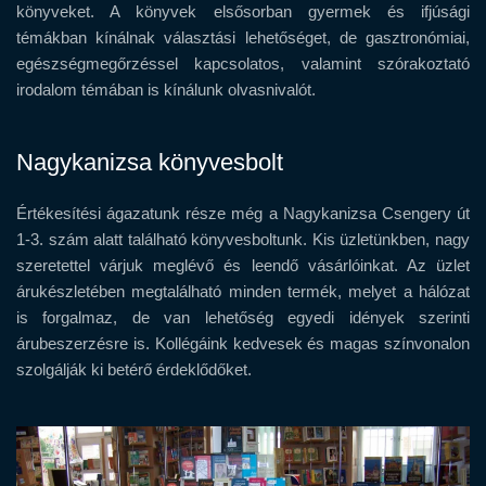
könyveket. A könyvek elsősorban gyermek és ifjúsági
témákban kínálnak választási lehetőséget, de gasztronómiai,
egészségmegőrzéssel kapcsolatos, valamint szórakoztató
irodalom témában is kínálunk olvasnivalót.
Nagykanizsa könyvesbolt
Értékesítési ágazatunk része még a Nagykanizsa Csengery út
1-3. szám alatt található könyvesboltunk. Kis üzletünkben, nagy
szeretettel várjuk meglévő és leendő vásárlóinkat. Az üzlet
árukészletében megtalálható minden termék, melyet a hálózat
is forgalmaz, de van lehetőség egyedi idények szerinti
árubeszerzésre is. Kollégáink kedvesek és magas színvonalon
szolgálják ki betérő érdeklődőket.