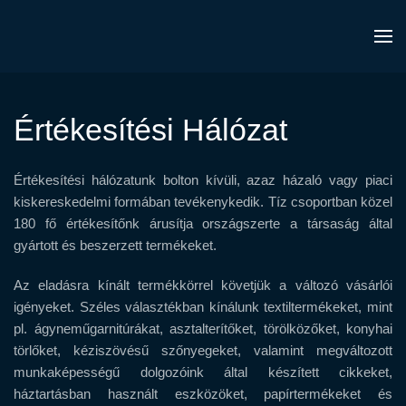
Értékesítési Hálózat
Értékesítési hálózatunk bolton kívüli, azaz házaló vagy piaci
kiskereskedelmi formában tevékenykedik. Tíz csoportban közel
180 fő értékesítőnk árusítja országszerte a társaság által
gyártott és beszerzett termékeket.
Az eladásra kínált termékkörrel követjük a változó vásárlói
igényeket. Széles választékban kínálunk textiltermékeket, mint
pl. ágyneműgarnitúrákat, asztalterítőket, törölközőket, konyhai
törlőket, kéziszövésű szőnyegeket, valamint megváltozott
munkaképességű dolgozóink által készített cikkeket,
háztartásban használt eszközöket, papírtermékeket és