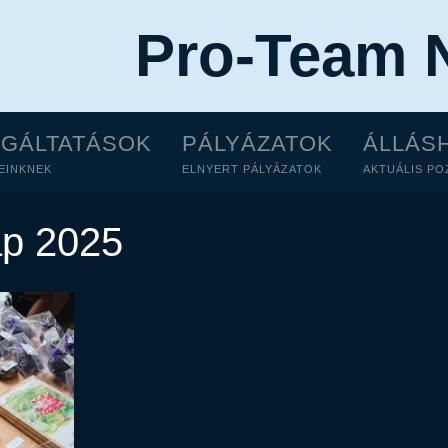
Pro-Team N
LGÁLTATÁSOK
PÁLYÁZATOK
ÁLLÁS
EINKNEK
ELNYERT PÁLYÁZATOK
AKTUÁLIS PO
ap 2025