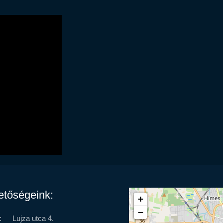
etőségeink:
+
−
:
Lujza utca 4.