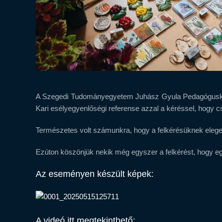
A Szegedi Tudományegyetem Juhász Gyula Pedagóguskép
Kari esélyegyenlőségi referense azzal a kéréssel, hogy 
Természetes volt számunkra, hogy a felkérésüknek elege
Ezúton köszönjük nekik még egyszer a felkérést, hogy eg
Az eseményen készült képek:
A videó itt megtekinthető: