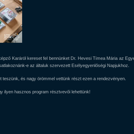
ző Karáról kereset fel bennünket Dr. Hevesi Tímea Mária az Egy
csatlakoznánk-e az általuk szervezett Esélyegyenlőségi Napjukhoz.
t teszünk, és nagy örömmel vettünk részt ezen a rendezvényen.
y ilyen hasznos program résztvevői lehettünk!