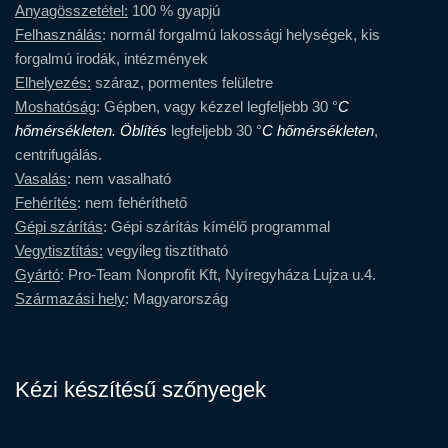
Anyagösszetétel:
100 % gyapjú
Felhasználás
: normál forgalmú lakossági helységek, kis
forgalmú irodák, intézmények
Elhelyezés:
száraz, pormentes felületre
Moshatóság
: Gépben, vagy kézzel legfeljebb 30 °
C
hőmérsékleten. Öblítés
legfeljebb 30 °
C
hőmérsékleten
,
centrifugálás.
Vasalás
: nem vasalható
Fehérítés
: nem fehéríthető
Gépi szárítás
: Gépi szárítás kímélő programmal
Vegytisztítás:
vegyileg tisztítható
Gyártó
: Pro-Team Nonprofit Kft, Nyíregyháza Lujza u.4.
Származási hely
: Magyarország
Kézi készítésű szőnyegek