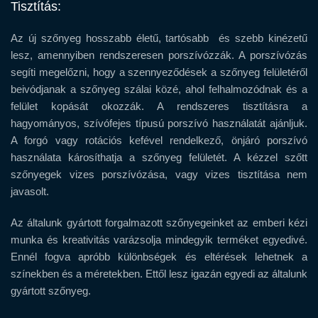
Tisztítás:
Az új szőnyeg hosszabb életű, tartósabb és szebb kinézetű
lesz, amennyiben rendszeresen porszívózzák. A porszívózás
segíti megelőzni, hogy a szennyeződések a szőnyeg felületéről
beivódjanak a szőnyeg szálai közé, ahol felhalmozódnak és a
felület kopását okozzák. A rendszeres tisztításra a
hagyományos, szívófejes típusú porszívó használatát ajánljuk.
A forgó vagy rotációs kefével rendelkező, önjáró porszívó
használata károsíthatja a szőnyeg felületét. A kézzel szőtt
szőnyegek vizes porszívózása, vagy vizes tisztítása nem
javasolt.
Az általunk gyártott forgalmazott szőnyegeinket az emberi kézi
munka és kreativitás varázsolja mindegyik terméket egyedivé.
Ennél fogva apróbb különbségek és eltérések lehetnek a
színekben és a méretekben. Ettől lesz igazán egyedi az általunk
gyártott szőnyeg.