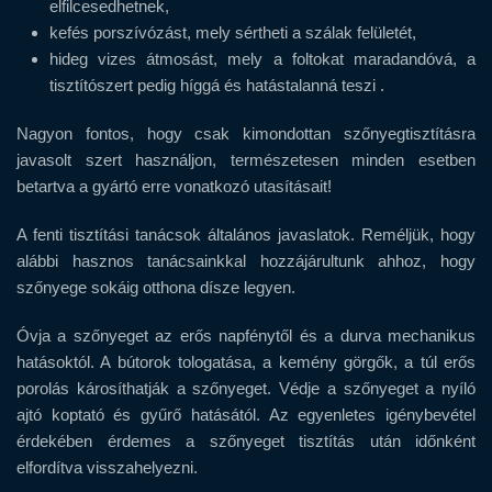
elfilcesedhetnek,
kefés porszívózást, mely sértheti a szálak felületét,
hideg vizes átmosást, mely a foltokat maradandóvá, a
tisztítószert pedig híggá és hatástalanná teszi .
Nagyon fontos, hogy csak kimondottan szőnyegtisztításra
javasolt szert használjon, természetesen minden esetben
betartva a gyártó erre vonatkozó utasításait!
A fenti tisztítási tanácsok általános javaslatok. Reméljük, hogy
alábbi hasznos tanácsainkkal hozzájárultunk ahhoz, hogy
szőnyege sokáig otthona dísze legyen.
Óvja a szőnyeget az erős napfénytől és a durva mechanikus
hatásoktól. A bútorok tologatása, a kemény görgők, a túl erős
porolás károsíthatják a szőnyeget. Védje a szőnyeget a nyíló
ajtó koptató és gyűrő hatásától. Az egyenletes igénybevétel
érdekében érdemes a szőnyeget tisztítás után időnként
elfordítva visszahelyezni.