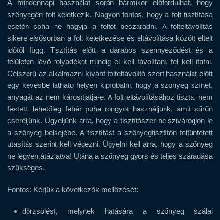
A mindennapi használat során bármikor előfordulhat, hogy
szőnyegén folt keletkezik. Nagyon fontos, hogy a folt tisztítása
esetén soha ne hagyja a foltot beszáradni. A folteltávolítás
sikere elsősorban a folt keletkezése és eltávolítása között eltelt
időtől függ. Tisztítás előtt a darabos szennyeződést és a
felületen lévő folyadékot mindig el kell távolítani, fel kell itatni.
Célszerű az alkalmazni kívánt folteltávolító szert használat előtt
egy kevésbé látható helyen kipróbálni, hogy a szőnyeg színét,
anyagát az nem károsítjatja-e. A folt eltávolításához tiszta, nem
festett, lehetőleg fehér puha rongyot használjunk, amit sűrűn
cseréljünk. Ügyeljünk arra, hogy a tisztítószer ne szivárogjon le
a szőnyeg belsejébe. A tisztítást a szőnyegtisztítón feltüntetett
utasítás szerint kell végezni. Ügyelni kell arra, hogy a szőnyeg
ne legyen átáztatva! Utána a szőnyeg gyors és teljes száradása
szükséges.
Fontos:
Kérjük a következők mellőzését:
dörzsölést, melynek hatására a szőnyeg szálai