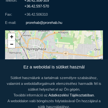
Telefon:
+36.42.506-309
+36.42.597-570
Fax:
+36.42.506310
E-mail:
prorehab@prorehab.hu
+
−
Ez a weboldal is sütiket használ
Sütiket használunk a tartalmak személyre szabásához,
valamint a weboldalforgalmunk elemzéséhez harmadik fél is
sütiket helyezhet el az Ön gépén.
További információ az
Adatkezelési Tájékoztatóban
.
A weboldalon való böngészés folytatásával Ön hozzájárul a
Leaflet
| ©
OpenStreetMap
sütik használatához.